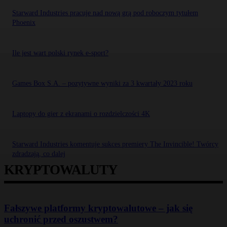
Starward Industries pracuje nad nową grą pod roboczym tytułem
Phoenix
Ile jest wart polski rynek e-sport?
Games Box S.A. – pozytywne wyniki za 3 kwartały 2023 roku
Laptopy do gier z ekranami o rozdzielczości 4K
Starward Industries komentuje sukces premiery The Invincible! Twórcy
zdradzają, co dalej
KRYPTOWALUTY
Fałszywe platformy kryptowalutowe – jak się
uchronić przed oszustwem?