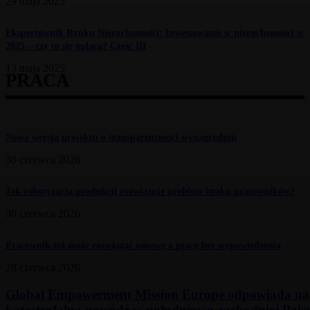
29 maja 2025
Ekspertownik Rynku Nieruchomości: Inwestowanie w nieruchomości w
2025 – czy to się opłaca? Część III
13 maja 2025
PRACA
Nowa wersja projektu o transparentności wynagrodzeń
30 czerwca 2026
Jak robotyzacja produkcji rozwiązuje problem braku pracowników?
30 czerwca 2026
Pracownik też może rozwiązać umowę o pracę bez wypowiedzenia
28 czerwca 2026
Global Empowerment Mission Europe odpowiada na
katastrofalną powódź w południowo-zachodniej Polsc