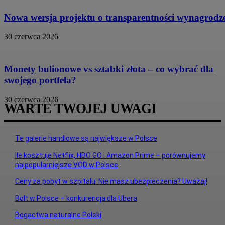
Nowa wersja projektu o transparentności wynagrodz
30 czerwca 2026
Monety bulionowe vs sztabki złota – co wybrać dla
swojego portfela?
30 czerwca 2026
WARTE TWOJEJ UWAGI
Te galerie handlowe są największe w Polsce
Ile kosztuje Netflix, HBO GO i Amazon Prime – porównujemy
najpopularniejsze VOD w Polsce
Ceny za pobyt w szpitalu. Nie masz ubezpieczenia? Uważaj!
Bolt w Polsce – konkurencja dla Ubera
Bogactwa naturalne Polski