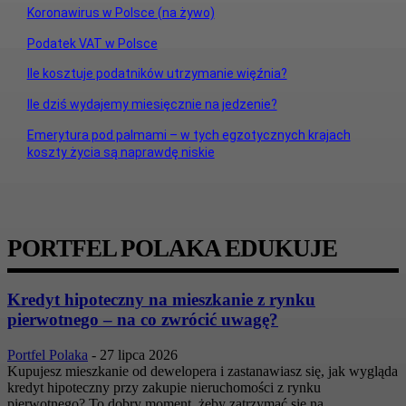
Koronawirus w Polsce (na żywo)
Podatek VAT w Polsce
Ile kosztuje podatników utrzymanie więźnia?
Ile dziś wydajemy miesięcznie na jedzenie?
Emerytura pod palmami – w tych egzotycznych krajach
koszty życia są naprawdę niskie
PORTFEL POLAKA EDUKUJE
Kredyt hipoteczny na mieszkanie z rynku
pierwotnego – na co zwrócić uwagę?
Portfel Polaka
-
27 lipca 2026
Kupujesz mieszkanie od dewelopera i zastanawiasz się, jak wygląda
kredyt hipoteczny przy zakupie nieruchomości z rynku
pierwotnego? To dobry moment, żeby zatrzymać się na...