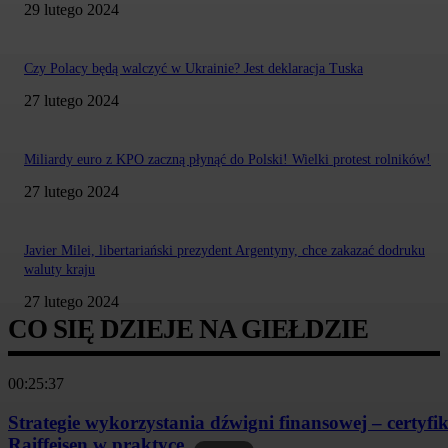
29 lutego 2024
Czy Polacy będą walczyć w Ukrainie? Jest deklaracja Tuska
27 lutego 2024
Miliardy euro z KPO zaczną płynąć do Polski! Wielki protest rolników!
27 lutego 2024
Javier Milei, libertariański prezydent Argentyny, chce zakazać dodruku
waluty kraju
27 lutego 2024
CO SIĘ DZIEJE NA GIEŁDZIE
00:25:37
Strategie wykorzystania dźwigni finansowej – certyfi
Raiffeisen w praktyce