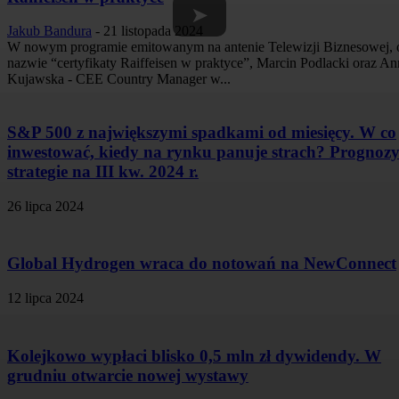
➤
Jakub Bandura
-
21 listopada 2024
W nowym programie emitowanym na antenie Telewizji Biznesowej, 
nazwie “certyfikaty Raiffeisen w praktyce”, Marcin Podlacki oraz An
Kujawska - CEE Country Manager w...
S&P 500 z największymi spadkami od miesięcy. W co
inwestować, kiedy na rynku panuje strach? Prognozy
strategie na III kw. 2024 r.
26 lipca 2024
Global Hydrogen wraca do notowań na NewConnect
12 lipca 2024
Kolejkowo wypłaci blisko 0,5 mln zł dywidendy. W
grudniu otwarcie nowej wystawy