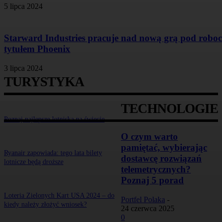
5 lipca 2024
Starward Industries pracuje nad nową grą pod robo
tytułem Phoenix
3 lipca 2024
TURYSTYKA
TECHNOLOGIE
Poznaj najlepsze lotniska na świecie
O czym warto
pamiętać, wybierając
Ryanair zapowiada: tego lata bilety
dostawcę rozwiązań
lotnicze będą droższe
telemetrycznych?
Poznaj 5 porad
Loteria Zielonych Kart USA 2024 – do
Portfel Polaka
-
kiedy należy złożyć wniosek?
24 czerwca 2025
0