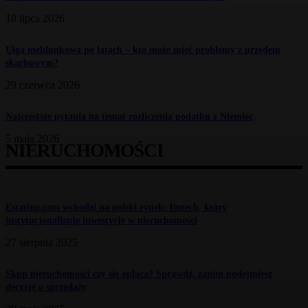
18 lipca 2026
Ulga meldunkowa po latach – kto może mieć problemy z urzędem
skarbowym?
29 czerwca 2026
Najczęstsze pytania na temat rozliczenia podatku z Niemiec
5 maja 2026
NIERUCHOMOŚCI
Estating.com wchodzi na polski rynek: fintech, który
instytucjonalizuje inwestycje w nieruchomości
27 sierpnia 2025
Skup nieruchomości czy się opłaca? Sprawdź, zanim podejmiesz
decyzję o sprzedaży