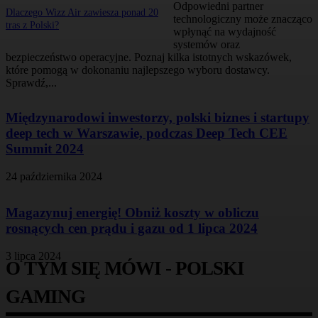
Odpowiedni partner
Dlaczego Wizz Air zawiesza ponad 20
technologiczny może znacząco
tras z Polski?
wpłynąć na wydajność
systemów oraz
bezpieczeństwo operacyjne. Poznaj kilka istotnych wskazówek,
które pomogą w dokonaniu najlepszego wyboru dostawcy.
Sprawdź,...
Międzynarodowi inwestorzy, polski biznes i startupy
deep tech w Warszawie, podczas Deep Tech CEE
Summit 2024
24 października 2024
Magazynuj energię! Obniż koszty w obliczu
rosnących cen prądu i gazu od 1 lipca 2024
3 lipca 2024
O TYM SIĘ MÓWI - POLSKI
GAMING