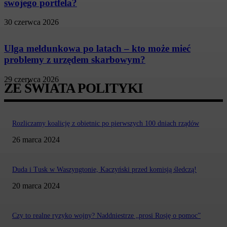
swojego portfela?
30 czerwca 2026
Ulga meldunkowa po latach – kto może mieć
problemy z urzędem skarbowym?
29 czerwca 2026
ZE ŚWIATA POLITYKI
Rozliczamy koalicję z obietnic po pierwszych 100 dniach rządów
26 marca 2024
Duda i Tusk w Waszyngtonie, Kaczyński przed komisją śledczą!
20 marca 2024
Czy to realne ryzyko wojny? Naddniestrze „prosi Rosję o pomoc”