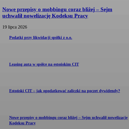
Nowe przepisy o mobbingu coraz bliżej – Sejm
uchwalił nowelizację Kodeksu Pracy
19 lipca 2026
Podatki przy likwidacji spółki z o.o.
Leasing auta w spółce na estońskim CIT
Estoński CIT – jak opodatkować zaliczki na poczet dywidendy?
Nowe przepisy o mobbingu coraz bliżej – Sejm uchwalił nowelizację
Kodeksu Pracy