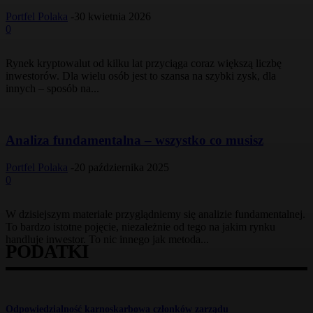
Portfel Polaka
-
30 kwietnia 2026
0
Rynek kryptowalut od kilku lat przyciąga coraz większą liczbę
inwestorów. Dla wielu osób jest to szansa na szybki zysk, dla
innych – sposób na...
Analiza fundamentalna – wszystko co musisz
Portfel Polaka
-
20 października 2025
0
W dzisiejszym materiale przyglądniemy się analizie fundamentalnej.
To bardzo istotne pojęcie, niezależnie od tego na jakim rynku
handluje inwestor. To nic innego jak metoda...
PODATKI
Odpowiedzialność karnoskarbowa członków zarządu